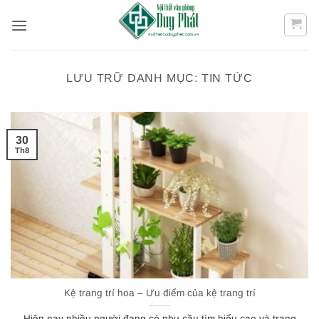
Bỏ
qua
nội
dung
LƯU TRỮ DANH MỤC:
TIN TỨC
30
Th8
Kệ trang trí hoa – Ưu điểm của kệ trang trí
Hiện nay nhiều người đang có nhu cầu tìm hiểu cao và trang