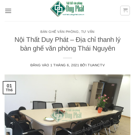
Bỏ
qua
nội
dung
BÀN GHẾ VĂN PHÒNG
,
TƯ VẤN
Nội Thất Duy Phát – Địa chỉ thanh lý
bàn ghế văn phòng Thái Nguyên
ĐĂNG VÀO
1 THÁNG 6, 2021
BỞI
TUANCTV
01
Th6