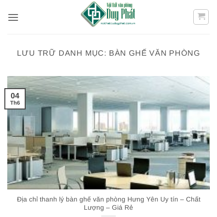
Bỏ
qua
nội
dung
LƯU TRỮ DANH MỤC:
BÀN GHẾ VĂN PHÒNG
04
Th6
Địa chỉ thanh lý bàn ghế văn phòng Hưng Yên Uy tín – Chất
Lượng – Giá Rẻ