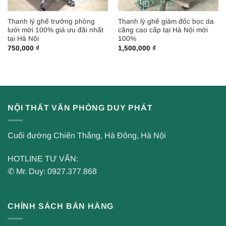
Thanh lý ghế trưởng phòng
Thanh lý ghế giám đốc bọc da
lưới mới 100% giá ưu đãi nhất
căng cao cấp tại Hà Nội mới
tại Hà Nội
100%
750,000
₫
1,500,000
₫
NỘI THẤT VĂN PHÒNG DUY PHÁT
Cuối đường Chiến Thắng, Hà Đông, Hà Nội
HOTLINE TƯ VẤN:
✆ Mr. Duy: 0927.377.868
CHÍNH SÁCH BÁN HÀNG