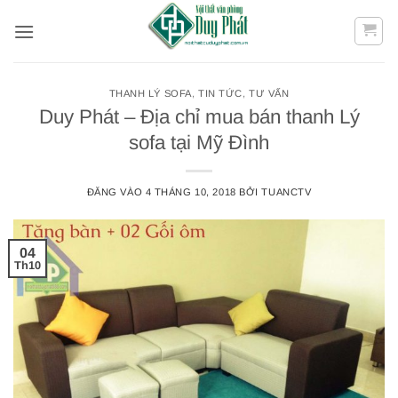
Bỏ
qua
nội
dung
THANH LÝ SOFA
,
TIN TỨC
,
TƯ VẤN
Duy Phát – Địa chỉ mua bán thanh Lý
sofa tại Mỹ Đình
ĐĂNG VÀO
4 THÁNG 10, 2018
BỞI
TUANCTV
04
Th10