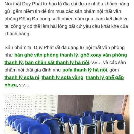
Nội thất Duy Phát tự hào là địa chỉ được nhiều khách hàng
gửi gắm niềm tin để tìm mua các sản phẩm nội thất văn
phòng Đống Đa trong suốt nhiều năm qua, cam kết dịch vụ
tại công ty có thể làm hài lòng bất cứ yêu cầu khắt khe của
khách hàng.
Sản phẩm tại Duy Phát rất đa dạng từ nội thất văn phòng
như
bàn ghế văn phòng thanh lý
,
ghế xoay văn phòng
thanh lý
,
bàn chân sắt thanh lý hà nội
, v.v… và các sản
phẩm nội thất gia đình như
sofa thanh lý hà nội
, gồm
thanh lý sofa nỉ
,
thanh lý sofa văng
,
thanh lý ghế gấp
nhựa
, v.v…