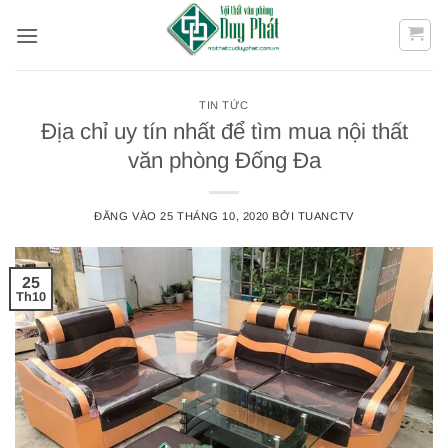
Bỏ
qua
nội
dung
TIN TỨC
Địa chỉ uy tín nhất để tìm mua nội thất
văn phòng Đống Đa
ĐĂNG VÀO
25 THÁNG 10, 2020
BỞI
TUANCTV
25
Th10