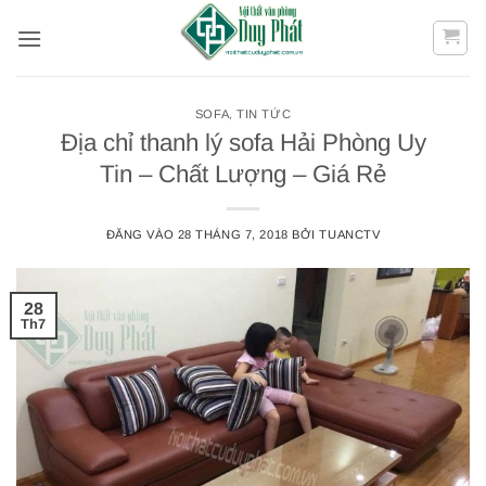
Bỏ
qua
nội
dung
SOFA
,
TIN TỨC
Địa chỉ thanh lý sofa Hải Phòng Uy
Tin – Chất Lượng – Giá Rẻ
ĐĂNG VÀO
28 THÁNG 7, 2018
BỞI
TUANCTV
28
Th7