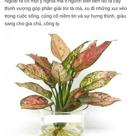
Ngoài ra có một ý nghĩa mà ít người biết đến đó là cây
thịnh vượng góp phần giải trừ tà mà, xu đi những xui xẻo
trong cuộc sống, củng cố niềm tin và sự hưng thịnh, giàu
sang cho gia chủ, công ty.