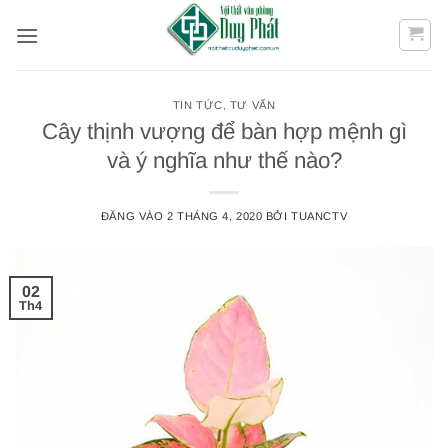
Bỏ
qua
nội
dung
TIN TỨC
,
TƯ VẤN
Cây thịnh vượng để bàn hợp mệnh gì
và ý nghĩa như thế nào?
ĐĂNG VÀO
2 THÁNG 4, 2020
BỞI
TUANCTV
02
Th4