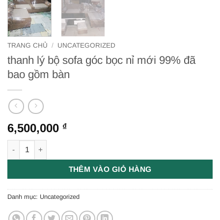
TRANG CHỦ
/
UNCATEGORIZED
thanh lý bộ sofa góc bọc nỉ mới 99% đã
bao gồm bàn
6,500,000
₫
thanh lý bộ sofa góc bọc nỉ mới 99% đã bao gồm bàn số lượn
THÊM VÀO GIỎ HÀNG
Danh mục:
Uncategorized