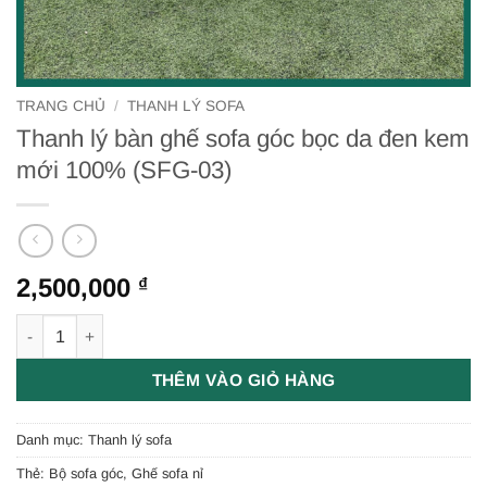
TRANG CHỦ
/
THANH LÝ SOFA
Thanh lý bàn ghế sofa góc bọc da đen kem
mới 100% (SFG-03)
2,500,000
₫
Thanh lý bàn ghế sofa góc bọc da đen kem mới 100% (SFG-03
THÊM VÀO GIỎ HÀNG
Danh mục:
Thanh lý sofa
Thẻ:
Bộ sofa góc
,
Ghế sofa nỉ